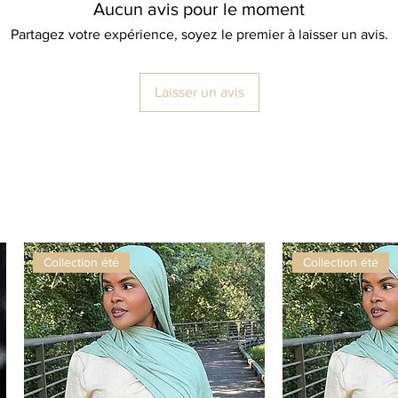
Aucun avis pour le moment
journée
partout
Partagez votre expérience, soyez le premier à laisser un avis.
✨ Le par
pétillan
Laisser un avis
Collection été
Collection été