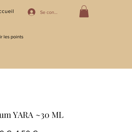
ccueil
Se connecter
r les points
fum YARA ~30 ML