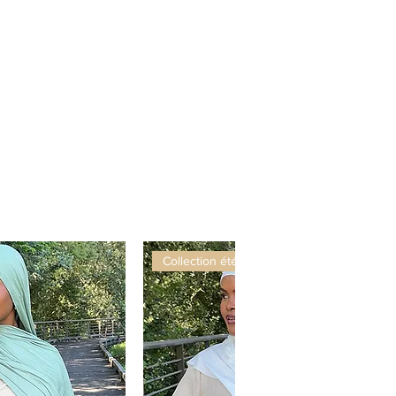
 et laisser une trace sucrée
 où elles passent.
fum idéal pour les filles
tes, solaires et audacieuses.
Collection été