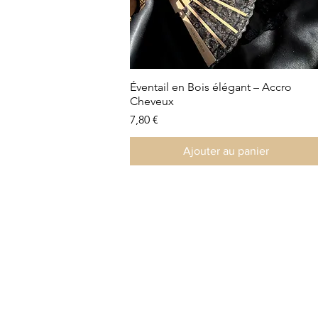
Éventail en Bois élégant – Accro
Aperçu rapide
Cheveux
Prix
7,80 €
Ajouter au panier
Collection été
Nouveauté
Nouveauté