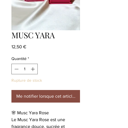
MUSC YARA
Prix
12,50 €
Quantité
*
Rupture de stock
Me notifier lorsque cet article est disponible
🌸 Musc Yara Rose
Le Musc Yara Rose est une
fragrance douce, sucrée et