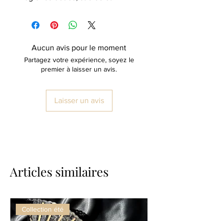
élégante. Son mélange délicat de
musc velouté, de notes vanillées
et de touches florales poudrées
laisse sur la peau un sillage
Aucun avis pour le moment
tendre, féminin et addictif.
Partagez votre expérience, soyez le
✨ Parfait au quotidien pour celles
premier à laisser un avis.
qui aiment les parfums propres,
gourmands et irrésistibles.
Laisser un avis
Articles similaires
Collection été